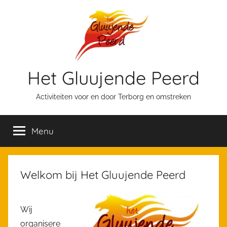
Ga
naar
de
inhoud
Het Gluujende Peerd
Activiteiten voor en door Terborg en omstreken
Menu
Welkom bij Het Gluujende Peerd
Wij
organisere